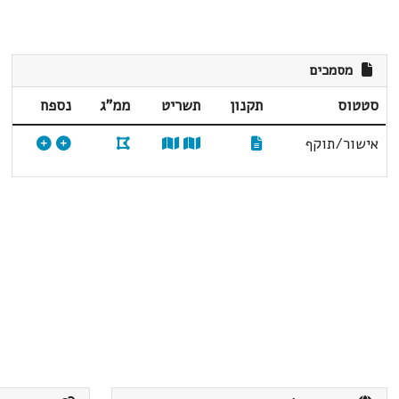
מסמכים
סטטוס
תקנון
תשריט
ממ"ג
נספח
אישור/תוקף