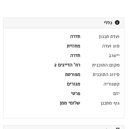
כללי
ועדת תכנון
חדרה
סוג ועדה
מחוזית
יישוב
חדרה
מקום התוכנית
רח' הדייגים 2
סיווג התוכנית
מפורטת
קטגוריה
מגורים
יזם
פרטי
גוף מתכנן
שלומי ממן