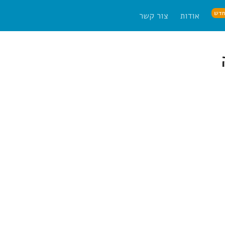
דש
אודות
צור קשר