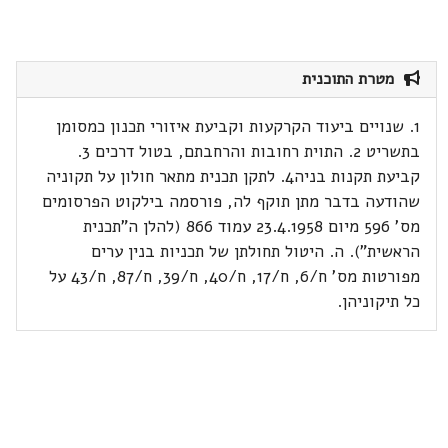
מטרת התוכנית
1. שנויים ביעוד הקרקעות וקביעת איזורי תכנון כמסומן
בתשריט 2. התוית רחובות והרחבתם, בטול דרכים 3.
קביעת תקנות בניה4. לתקן תכנית מתאר חולון על תקוניה
שהודעה בדבר מתן תוקף לה, פורסמה בילקוט הפרסומים
מס' 596 מיום 23.4.1958 עמוד 866 (להלן ה"תכנית
הראשית"). ה. היטול תחולתן של תכניות בנין ערים
מפורטות מס' ח/6, ח/17, ח/40, ח/39, ח/87, ח/43 על
כל תיקוניהן.