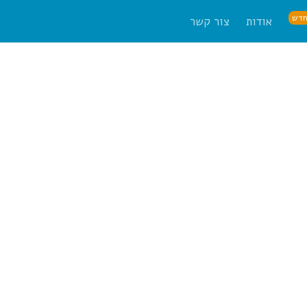
דש
אודות
צור קשר