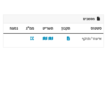
מסמכים
סטטוס
תקנון
תשריט
ממ"ג
נספח
אישור/תוקף