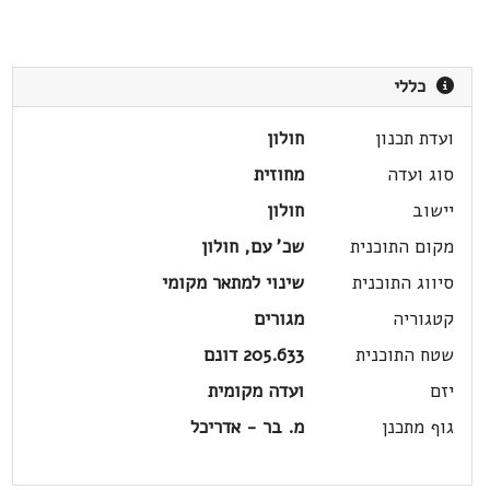
כללי
ועדת תכנון
חולון
סוג ועדה
מחוזית
יישוב
חולון
מקום התוכנית
שכ' עם, חולון
סיווג התוכנית
שינוי למתאר מקומי
קטגוריה
מגורים
שטח התוכנית
205.633 דונם
יזם
ועדה מקומית
גוף מתכנן
מ. בר - אדריכל