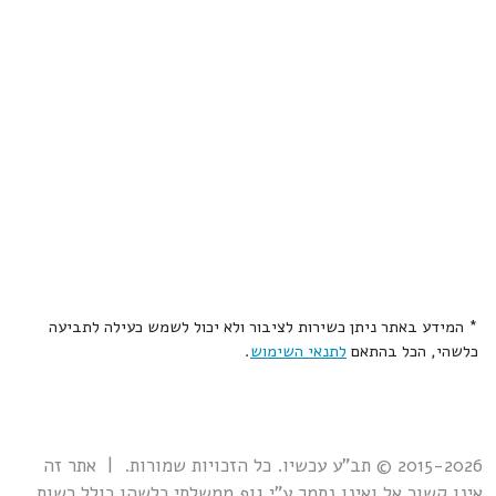
* המידע באתר ניתן כשירות לציבור ולא יכול לשמש כעילה לתביעה
כלשהי, הכל בהתאם
לתנאי השימוש
.
2015-2026 © תב"ע עכשיו. כל הזכויות שמורות. | אתר זה
אינו קשור אל ואינו נתמך ע"י גוף ממשלתי כלשהו כולל רשות