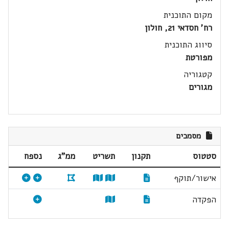
מקום התוכנית
רח' חסדאי 21, חולון
סיווג התוכנית
מפורטת
קטגוריה
מגורים
מסמכים
סטטוס
תקנון
תשריט
ממ"ג
נספח
אישור/תוקף
הפקדה