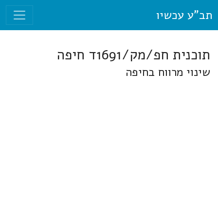
תב"ע עכשיו
תוכנית חפ/מק/1691ד חיפה
שינוי מרווח בחיפה