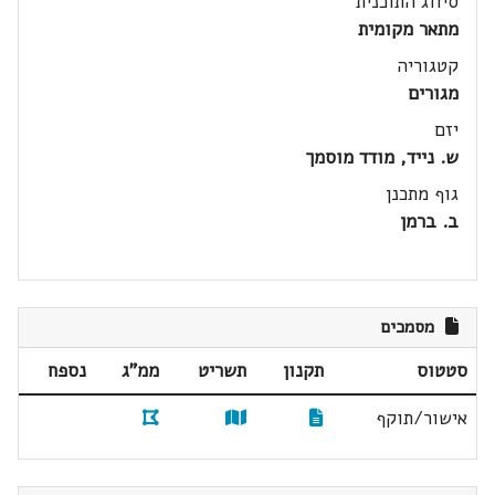
סיווג התוכנית
מתאר מקומית
קטגוריה
מגורים
יזם
ש. נייד, מודד מוסמך
גוף מתכנן
ב. ברמן
מסמכים
סטטוס
תקנון
תשריט
ממ"ג
נספח
אישור/תוקף