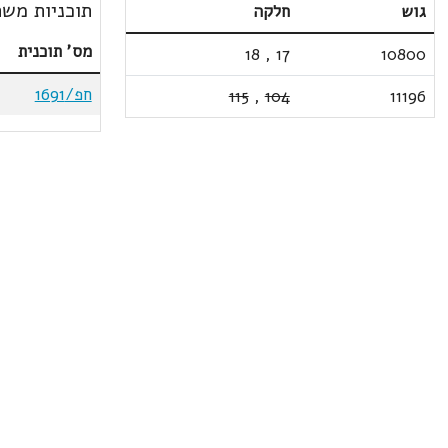
תוכניות משת
גוש
חלקה
מס' תוכנית
18
,
17
10800
חפ/1691
115
,
104
11196