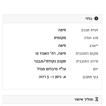
כללי
ועדת תכנון
חיפה
סוג ועדה
מקומית
יישוב
חיפה
מקום התוכנית
חיפה, רח' האגוז 12
סיווג התוכנית
תקנון נקודתי/מבנני
יזם
עו"ד מיבלום מנדל
גוף מתכנן
א. ניסן ו- 3 רווה
תהליך אישור