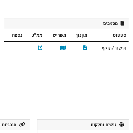
מסמכים
סטטוס
תקנון
תשריט
ממ"ג
נספח
אישור/תוקף
גושים וחלקות
תוכניות ק