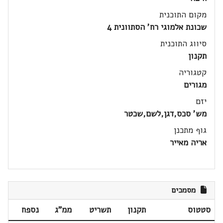
מקום התוכנית
שכונת אלמוגי רח' הסתוונית 4
סיווג התוכנית
תקנון
קטגוריה
מגורים
יזם
מש' סכס,דגן,לשם,שכטר
גוף מתכנן
אריה מאייר
מסמכים
סטטוס
תקנון
תשריט
ממ"ג
נספח