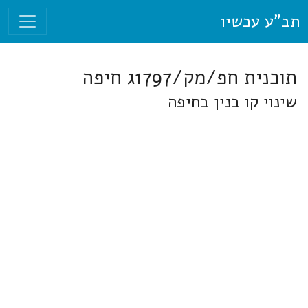
תב"ע עכשיו
תוכנית חפ/מק/1797ג חיפה
שינוי קו בנין בחיפה