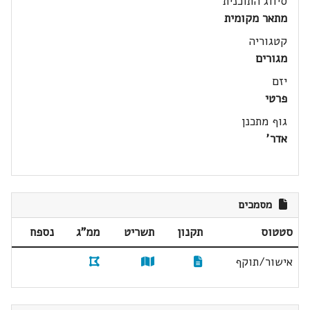
סיווג התוכנית
מתאר מקומית
קטגוריה
מגורים
יזם
פרטי
גוף מתכנן
אדר'
מסמכים
סטטוס
תקנון
תשריט
ממ"ג
נספח
אישור/תוקף