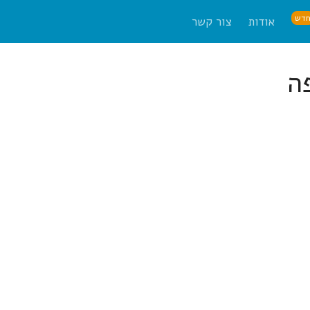
דש
אודות
צור קשר