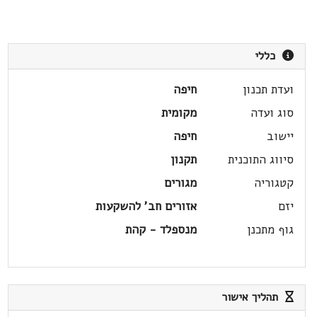
כללי
ועדת תכנון
חיפה
סוג ועדה
מקומית
יישוב
חיפה
סיווג התוכנית
תקנון
קטגוריה
מגורים
יזם
אזורים חב' להשקעות
גוף מתכנן
מנספלד - קהת
תהליך אישור