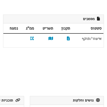
מסמכים
סטטוס
תקנון
תשריט
ממ"ג
נספח
אישור/תוקף
גושים וחלקות
תוכניות ק