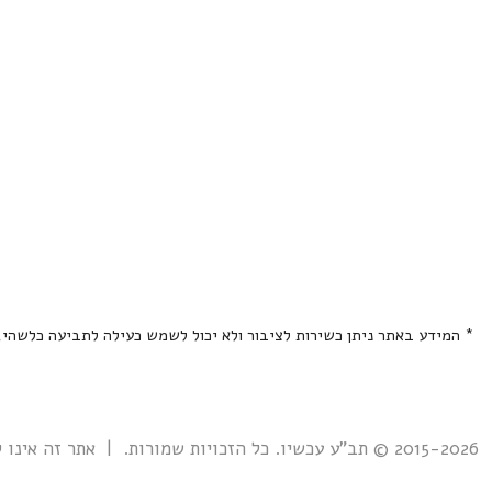
* המידע באתר ניתן כשירות לציבור ולא יכול לשמש כעילה לתביעה כלשהי
2015-2026 © תב"ע עכשיו. כל הזכויות שמורות. | אתר זה אינו קשור אל ואינו נתמך ע"י גוף ממשלתי כלשהו כולל רשות מקרקעי ישראל. |