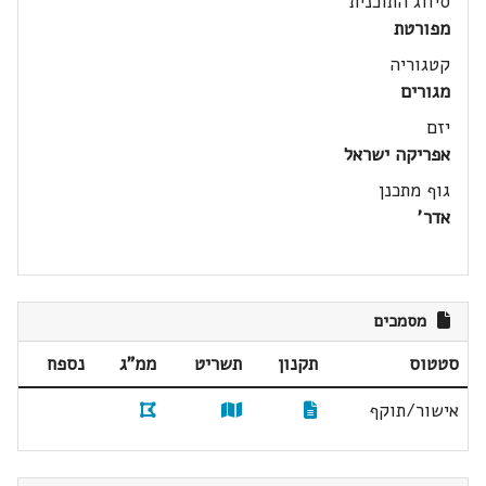
סיווג התוכנית
מפורטת
קטגוריה
מגורים
יזם
אפריקה ישראל
גוף מתכנן
אדר'
מסמכים
סטטוס
תקנון
תשריט
ממ"ג
נספח
אישור/תוקף