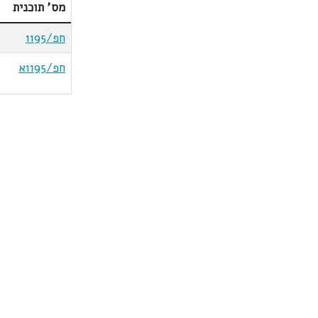
מס' תוכנית
חפ/1195
חפ/1195א