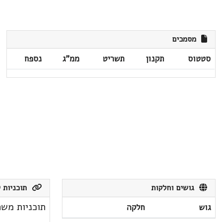
מסמכים
סטטוס
תקנון
תשריט
ממ"ג
נספח
גושים וחלקות
תוכניות ק
תוכניות משת
גוש
חלקה