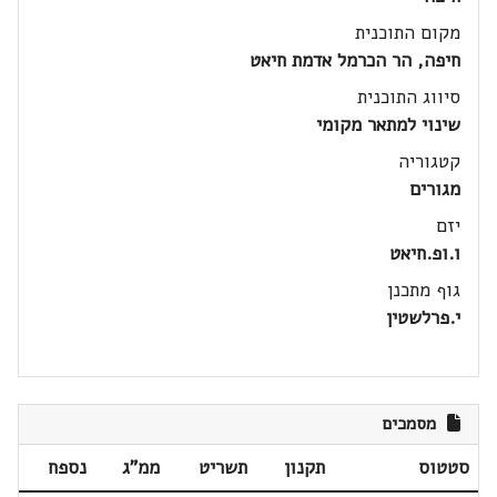
מקום התוכנית
חיפה, הר הכרמל אדמת חיאט
סיווג התוכנית
שינוי למתאר מקומי
קטגוריה
מגורים
יזם
ו.ופ.חיאט
גוף מתכנן
י.פרלשטין
מסמכים
סטטוס
תקנון
תשריט
ממ"ג
נספח