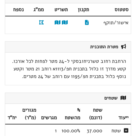
סטטוס
תקנון
תשריט
ממ"ג
נספח
אישור/תוקף
מטרת התוכנית
הרחבת רחוב טשרניחובסקי ל-24 מטר לפחות לכל אורכו.
קטע מדרך זו כלול בתכנית חפ/1113א רוחב 21 מטר וקטע
נוסף כלול בתכנית חפ/1195 עם רוחב של 24 מטרים.
שטחים
שטח
%
מגורים
ייעוד
(דונם)
מהשטח
מגרשים
(מ"ר)
יח"ד
שטח
37.000
100.00%
1