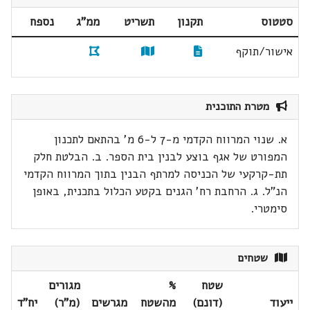
סטטוס
תקנון
תשריט
ממ"ג
נספח
אישור/תוקף
מטרת התוכנית
א. שנוי המרווח הקדמי מ-7 ל-6 מ' בהתאם לתכנון
המפורט של אגף בוצע לבנין בית הספר. ב. הבלטת חלק
תת-קרקעי של הכניסה למרתף הבנין בתוך המרווח הקדמי
הנ"ל. ג. הרחבת רח' הגנים בקטע הכלול בתכנית, באופן
סימטרי.
שטחים
שטח
%
מגורים
ייעוד
(דונם)
מהשטח
מגרשים
(מ"ר)
יח"ד