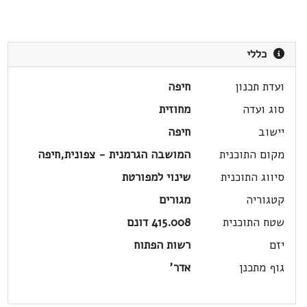
כללי
ועדת תכנון
חיפה
סוג ועדה
מחוזית
יישוב
חיפה
מקום התוכנית
המושבה הגרמנית - צפונית,חיפה
סיווג התוכנית
שינוי למפורטת
קטגוריה
מגורים
שטח התוכנית
415.008 דונם
יזם
רשות הפתוח
גוף מתכנן
אדר'