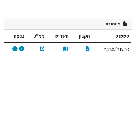
מסמכים
סטטוס
תקנון
תשריט
ממ"ג
נספח
אישור/תוקף