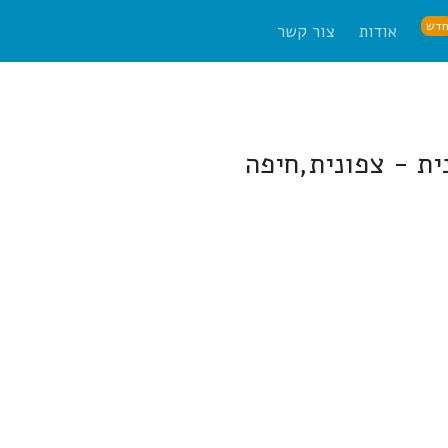
דש
אודות
צור קשר
ת - צפונית,חיפה