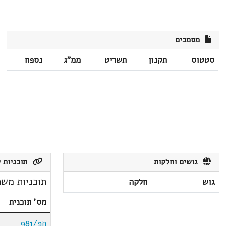
מסמכים
סטטוס
תקנון
תשריט
ממ"ג
נספח
גושים וחלקות
תוכניות ק
תוכניות משת
גוש
חלקה
מס' תוכנית
חפ/981