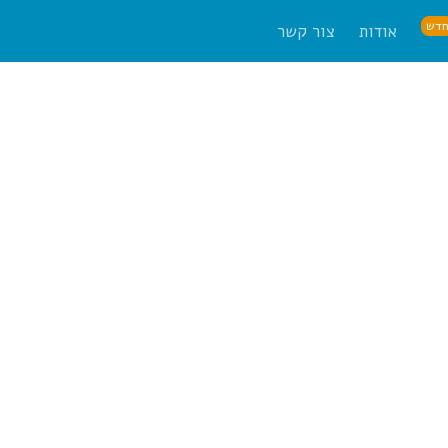
דש
אודות
צור קשר