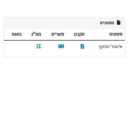
מסמכים
סטטוס
תקנון
תשריט
ממ"ג
נספח
אישור/תוקף