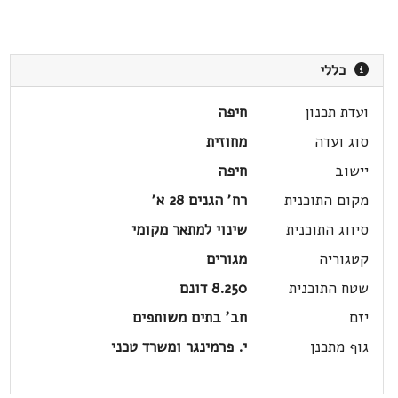
כללי
ועדת תכנון
חיפה
סוג ועדה
מחוזית
יישוב
חיפה
מקום התוכנית
רח' הגנים 28 א'
סיווג התוכנית
שינוי למתאר מקומי
קטגוריה
מגורים
שטח התוכנית
8.250 דונם
יזם
חב' בתים משותפים
גוף מתכנן
י. פרמינגר ומשרד טכני