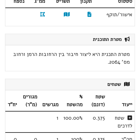
סטטוס
תקנון
תשריט
ממ"ג
נספח
אישור/תוקף
מטרת התוכנית
מטרת התכנית היא ליצור חיבור בין הרחובות הרמן ורחוב
מס' 2064.
שטחים
שטח
%
מגורים
ייעוד
(דונם)
מהשטח
מגרשים
(מ"ר)
יח"ד
שטח
0.375
100.00%
1
לדרכים
סה"כ
0.375
100%
1
0
0