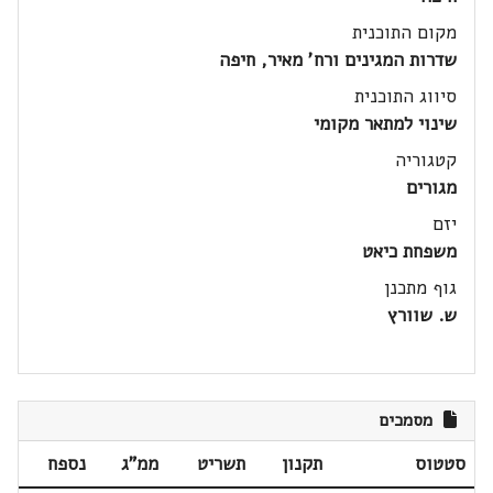
מקום התוכנית
שדרות המגינים ורח' מאיר, חיפה
סיווג התוכנית
שינוי למתאר מקומי
קטגוריה
מגורים
יזם
משפחת כיאט
גוף מתכנן
ש. שוורץ
מסמכים
סטטוס
תקנון
תשריט
ממ"ג
נספח