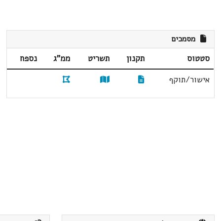
מסמכים
סטטוס
תקנון
תשריט
ממ"ג
נספח
אישור/תוקף