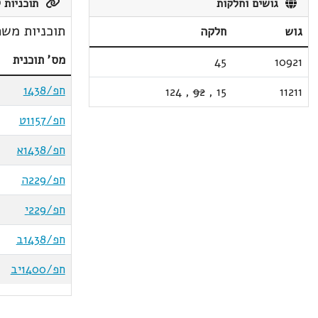
גושים וחלקות
תוכניות ק
תוכניות משת
גוש
חלקה
מס' תוכנית
45
10921
חפ/1438
124
,
92
,
15
11211
חפ/1157ט
חפ/1438א
חפ/229ה
חפ/229י
חפ/1438ב
חפ/1400יב