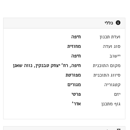
כללי
ועדת תכנון
חיפה
סוג ועדה
מחוזית
יישוב
חיפה
מקום התוכנית
חיפה, רח' יצחק טבנקין, נווה שאנן
סיווג התוכנית
מפורטת
קטגוריה
מגורים
יזם
פרטי
גוף מתכנן
אדר'