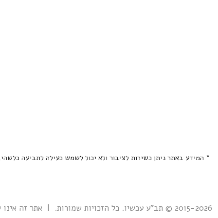
* המידע באתר ניתן כשירות לציבור ולא יכול לשמש כעילה לתביעה כלשהי
2015-2026 © תב"ע עכשיו. כל הזכויות שמורות. | אתר זה אינו קשור אל ואינו נתמך ע"י גוף ממשלתי כלשהו כולל רשות מקרקעי ישראל. |