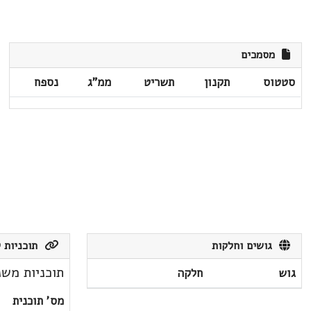
מסמכים
סטטוס
תקנון
תשריט
ממ"ג
נספח
גושים וחלקות
תוכניות ק
תוכניות משנ
גוש
חלקה
מס' תוכנית