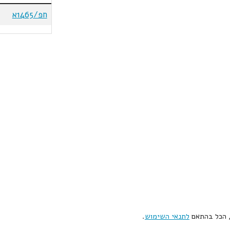
חפ/1465א
, הכל בהתאם
לתנאי השימוש
.