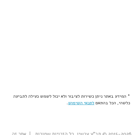
* המידע באתר ניתן כשירות לציבור ולא יכול לשמש כעילה לתביעה
כלשהי, הכל בהתאם
לתנאי השימוש
.
2015-2026 © תב"ע עכשיו. כל הזכויות שמורות. | אתר זה