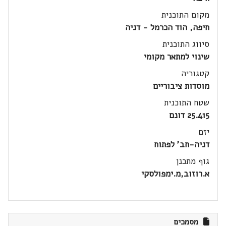
מקום התוכנית
חיפה, הוד הכרמל - דניה
סיווג התוכנית
שינוי למתאר מקומי
קטגוריה
מוסדות ציבוריים
שטח התוכנית
25.415 דונם
יזם
דניה-חב' לפתוח
גוף מתכנן
א.רוזוב,מ.ימפולסקי
מסמכים