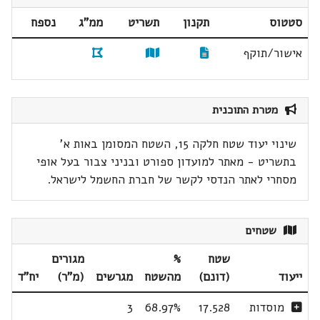
סטטוס
תקנון
תשריט
ממ"ג
נספח
אישור/תוקף
מטרת התוכנית
שינוי יעוד שטח חלקה 15, השטח המסומן באות א'
בתשריט - מאתר למועדון ספורט ובניני צבור בעל אופי
מסחרי לאתר הנדסי לקשר של חברת החשמל לישראל.
שטחים
שטח
%
מגורים
ייעוד
(דונם)
מהשטח
מגרשים
(מ"ר)
יח"ד
מוסדות
17.528
68.97%
3