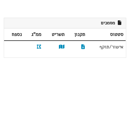
מסמכים
סטטוס
תקנון
תשריט
ממ"ג
נספח
אישור/תוקף