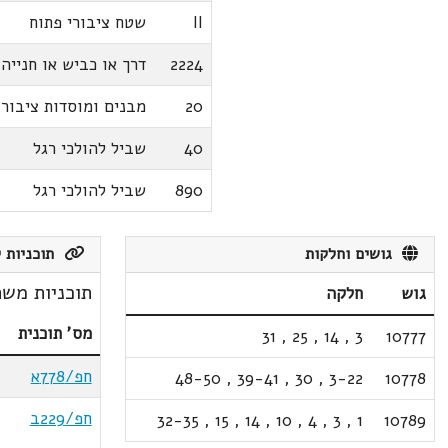
II
שטח ציבורי פתוח
2224
דרך או כביש או חנייה
20
מבנים ומוסדות ציבור
40
שביל להולכי רגל
890
שביל להולכי רגל
גושים וחלקות
תוכניות ק
תוכניות משת
גוש
חלקה
מס' תוכנית
31
,
25
,
14
,
3
10777
חפ/778א
48-50
,
39-41
,
30
,
3-22
10778
חפ/229ב
32-35
,
15
,
14
,
10
,
4
,
3
,
1
10789