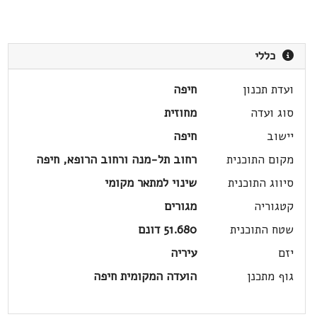
כללי
ועדת תכנון
חיפה
סוג ועדה
מחוזית
יישוב
חיפה
מקום התוכנית
רחוב תל-מנה ורחוב הרופא, חיפה
סיווג התוכנית
שינוי למתאר מקומי
קטגוריה
מגורים
שטח התוכנית
51.680 דונם
יזם
עיריה
גוף מתכנן
הועדה המקומית חיפה