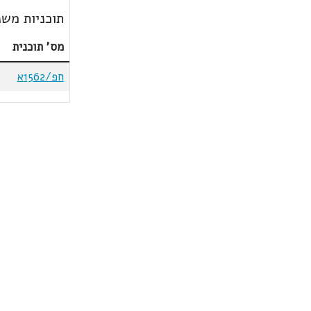
תוכניות משנ
מס' תוכנית
חפ/1562א