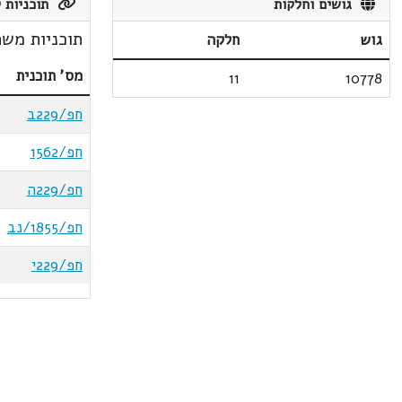
גושים וחלקות
תוכניות ק
תוכניות משת
גוש
חלקה
מס' תוכנית
11
10778
חפ/229ב
חפ/1562
חפ/229ה
חפ/1855/נב
חפ/229י