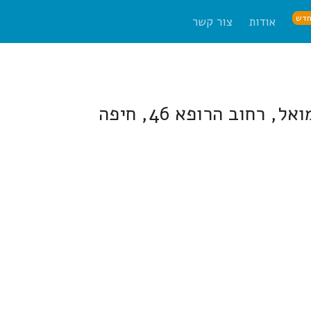
דש
אודות
צור קשר