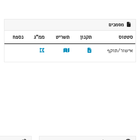
מסמכים
סטטוס
תקנון
תשריט
ממ"ג
נספח
אישור/תוקף