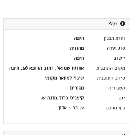
כללי
ועדת תכנון
חיפה
סוג ועדה
מחוזית
יישוב
חיפה
מקום התוכנית
אחוזת שמואל, רחוב הרופא 46, חיפה
סיווג התוכנית
שינוי למתאר מקומי
קטגוריה
מגורים
יזם
קיפניס ברוך,מונה ש.
גוף מתכנן
צ. בר - אדון