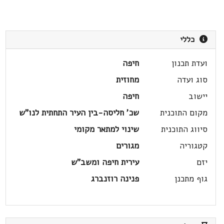
כללי
ועדת תכנון
חיפה
סוג ועדה
מחוזית
יישוב
חיפה
מקום התוכנית
שכ' חליסה-בין העיר התחתית לנו"ש
סיווג התוכנית
שינוי למתאר מקומי
קטגוריה
מגורים
יזם
עירית חיפה ומשב"ש
גוף מתכנן
פנינה רוזנברג