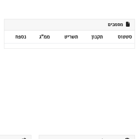
מסמכים
סטטוס
תקנון
תשריט
ממ"ג
נספח