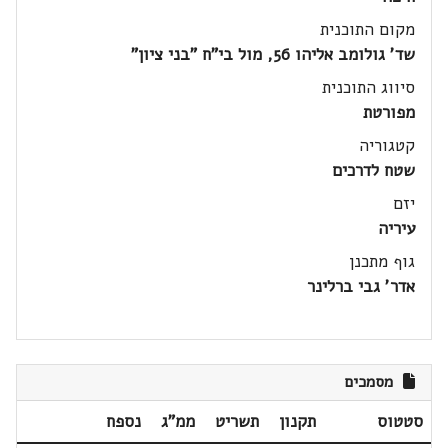
מקום התוכנית
שד' גולומב אליהו 56, מול בי"ח "בני ציון"
סיווג התוכנית
מפורטת
קטגוריה
שטח לדרכים
יזם
עיריה
גוף מתכנן
אדר' גבי ברלינר
מסמכים
סטטוס
תקנון
תשריט
ממ"ג
נספח