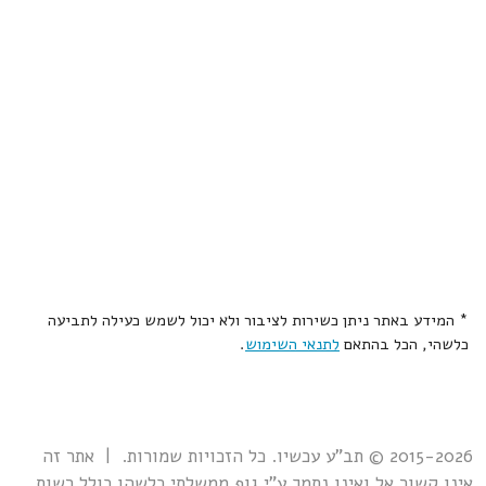
* המידע באתר ניתן כשירות לציבור ולא יכול לשמש כעילה לתביעה
כלשהי, הכל בהתאם
לתנאי השימוש
.
2015-2026 © תב"ע עכשיו. כל הזכויות שמורות. | אתר זה
אינו קשור אל ואינו נתמך ע"י גוף ממשלתי כלשהו כולל רשות