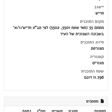
יישוב
חריש
מקום התוכנית
מתחם 35 (תאי שטח 3501, 3502) לפי תב"ע חריש/1/א'
בשכונה הצפונית של העיר
סיווג התוכנית
מפורטת
קטגוריה
מגורים
שטח התוכנית
11.796 דונם
מסמכים
סטטוס
תקנון
תשריט
ממ"ג
נספח