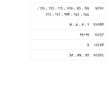
,
135
,
133
,
113
,
109
,
93
,
69
9250
213
,
157
,
156
,
145
,
144
9
,
4
,
2
,
1
10088
13-15
12237
5
12238
32
,
29
,
27
20365