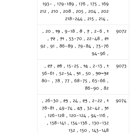
193-
,
179-189
,
176
,
175
,
169
212
,
210
,
208
,
205
,
204
,
202
218-244
,
215
,
214
,
,
20
,
19
,
9-18
,
8
,
7
,
2-6
,
1
9072
,
72
,
71
,
53-70
,
22-48
,
21
92
,
91
,
86-89
,
79-84
,
73-76
94-96
,
,
27
,
26
,
15-25
,
14
,
2-13
,
1
9073
56-61
,
52-54
,
51
,
50
,
30-32
80-
,
78
,
77
,
68-75
,
63-66
,
86-90
,
82
,
26-30
,
25
,
24
,
23
,
2-22
,
1
9074
78-81
,
49-74
,
43
,
32-42
,
31
,
126-128
,
120-124
,
94-116
,
,
138-141
,
134-136
,
130-132
152
,
150
,
143-148