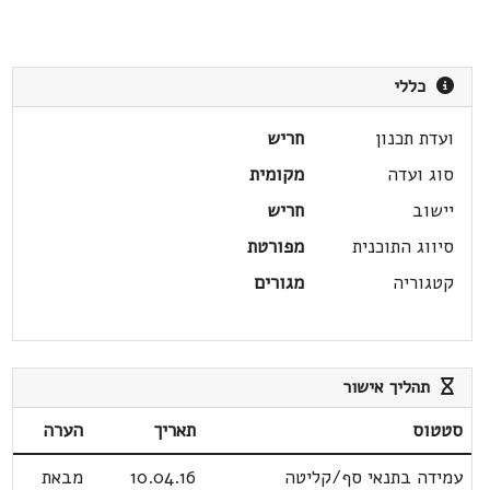
כללי
ועדת תכנון
חריש
סוג ועדה
מקומית
יישוב
חריש
סיווג התוכנית
מפורטת
קטגוריה
מגורים
תהליך אישור
סטטוס
תאריך
הערה
עמידה בתנאי סף/קליטה
10.04.16
מבאת