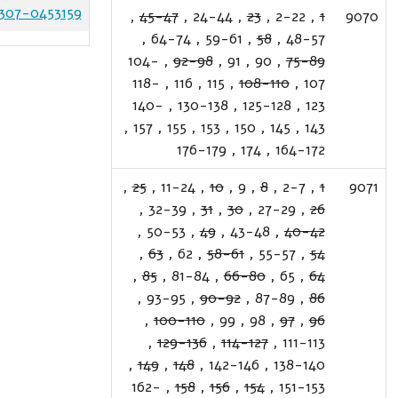
307-0453159
,
45-47
,
24-44
,
23
,
2-22
,
1
9070
,
64-74
,
59-61
,
58
,
48-57
104-
,
92-98
,
91
,
90
,
75-89
118-
,
116
,
115
,
108-110
,
107
140-
,
130-138
,
125-128
,
123
,
157
,
155
,
153
,
150
,
145
,
143
176-179
,
174
,
164-172
,
25
,
11-24
,
10
,
9
,
8
,
2-7
,
1
9071
,
32-39
,
31
,
30
,
27-29
,
26
,
50-53
,
49
,
43-48
,
40-42
,
63
,
62
,
58-61
,
55-57
,
54
,
85
,
81-84
,
66-80
,
65
,
64
,
93-95
,
90-92
,
87-89
,
86
,
100-110
,
99
,
98
,
97
,
96
,
129-136
,
114-127
,
111-113
,
149
,
148
,
142-146
,
138-140
162-
,
158
,
156
,
154
,
151-153