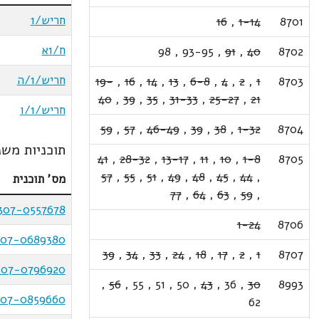
חריש/1
16
,
1-14
8701
ח/1א
98
,
93-95
,
91
,
40
8702
חריש/1/ה
19-
,
16
,
14
,
13
,
6-8
,
4
,
2
,
1
8703
40
,
39
,
35
,
31-33
,
25-27
,
21
חריש/1/ו
59
,
57
,
46-49
,
39
,
38
,
1-32
8704
תוכניות משנ
41
,
28-32
,
13-17
,
11
,
10
,
1-8
8705
57
,
55
,
51
,
49
,
48
,
45
,
44
,
מס' תוכנית
77
,
64
,
63
,
59
,
307-0557678
1-24
8706
307-0689380
39
,
34
,
33
,
24
,
18
,
17
,
2
,
1
8707
307-0796920
,
56
,
55
,
51
,
50
,
43
,
36
,
30
8993
307-0859660
62