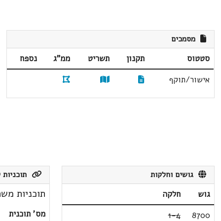
מסמכים
סטטוס
תקנון
תשריט
ממ"ג
נספח
אישור/תוקף
גושים וחלקות
תוכניות ק
תוכניות משת
גוש
חלקה
מס' תוכנית
1-4
8700