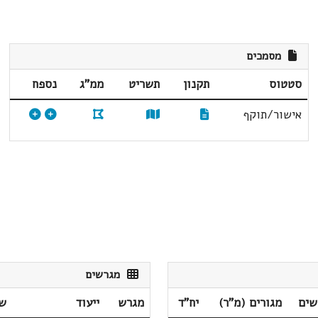
מסמכים
סטטוס
תקנון
תשריט
ממ"ג
נספח
אישור/תוקף
מגרשים
שים
מגורים (מ"ר)
יח"ד
מגרש
ייעוד
שט