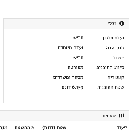
כללי
ועדת תכנון
חריש
סוג ועדה
ועדה מיוחדת
יישוב
חריש
סיווג התוכנית
מפורטת
קטגוריה
מסחר ומשרדים
שטח התוכנית
6.159 דונם
שטחים
ייעוד
שטח (דונם)
% מהשטח
מגר