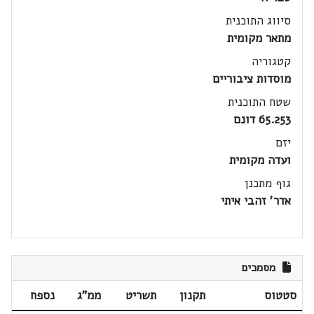
סיווג התוכנית
מתאר מקומית
קטגוריה
מוסדות ציבוריים
שטח התוכנית
65.253 דונם
יזם
ועדה מקומית
גוף מתכנן
אדר' זהבי איתי
מסמכים
סטטוס
תקנון
תשריט
ממ"ג
נספח