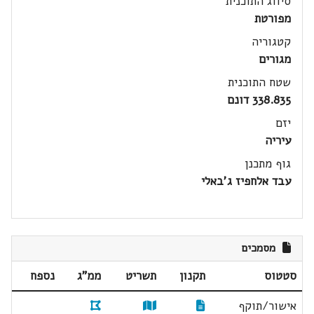
סיווג התוכנית
מפורטת
קטגוריה
מגורים
שטח התוכנית
338.835 דונם
יזם
עיריה
גוף מתכנן
עבד אלחפיז ג'באלי
מסמכים
סטטוס
תקנון
תשריט
ממ"ג
נספח
אישור/תוקף