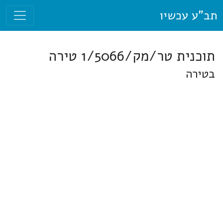
תב"ע עכשיו
תוכנית טר/מק/1/5066 טירה
בטירה