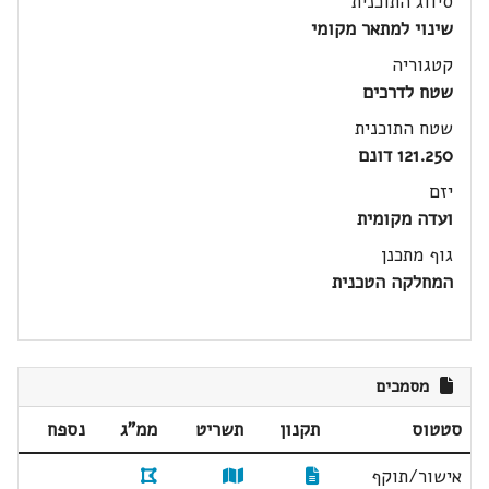
סיווג התוכנית
שינוי למתאר מקומי
קטגוריה
שטח לדרכים
שטח התוכנית
121.250 דונם
יזם
ועדה מקומית
גוף מתכנן
המחלקה הטכנית
מסמכים
סטטוס
תקנון
תשריט
ממ"ג
נספח
אישור/תוקף