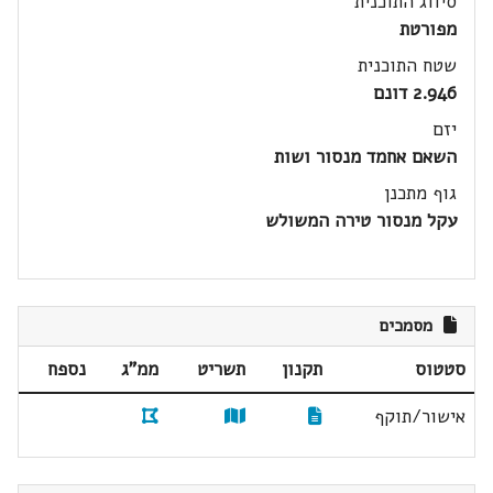
סיווג התוכנית
מפורטת
שטח התוכנית
2.946 דונם
יזם
השאם אחמד מנסור ושות
גוף מתכנן
עקל מנסור טירה המשולש
מסמכים
סטטוס
תקנון
תשריט
ממ"ג
נספח
אישור/תוקף