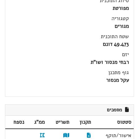
סיווג התוכנית
מפורטת
קטגוריה
מגורים
שטח התוכנית
49.473 דונם
יזם
רבחי מנסור ושו"ת
גוף מתכנן
עקל מנסור
מסמכים
סטטוס
תקנון
תשריט
ממ"ג
נספח
אישור/תוקף