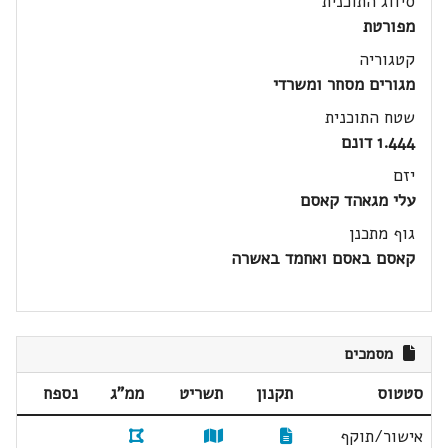
סיווג התוכנית
מפורטת
קטגוריה
מגורים מסחר ומשרדי
שטח התוכנית
1.444 דונם
יזם
עלי מגאהד קאסם
גוף מתכנן
קאסם באסם ואחמד באשרה
מסמכים
סטטוס
תקנון
תשריט
ממ"ג
נספח
אישור/תוקף