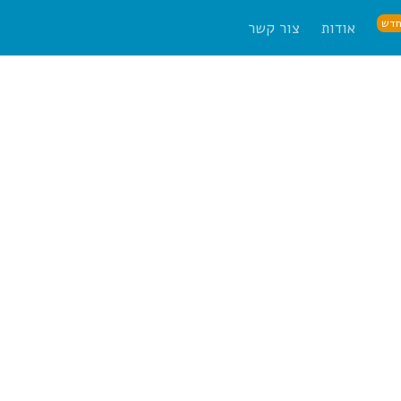
דש
אודות
צור קשר