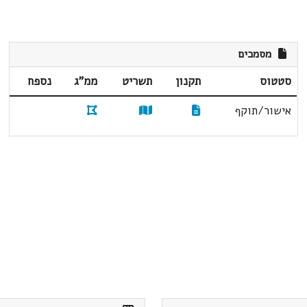
מסמכים
סטטוס
תקנון
תשריט
ממ"ג
נספח
אישור/תוקף