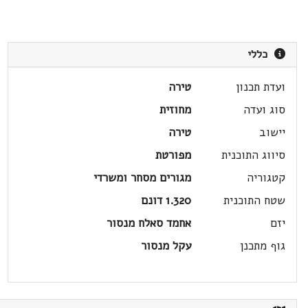
כללי
ועדת תכנון
טירה
סוג ועדה
מחוזית
יישוב
טירה
סיווג התוכנית
מפורטת
קטגוריה
מגורים מסחר ומשרדי
שטח התוכנית
1.320 דונם
יזם
אחמד סאלח מנסור
גוף מתכנן
עקל מנסור