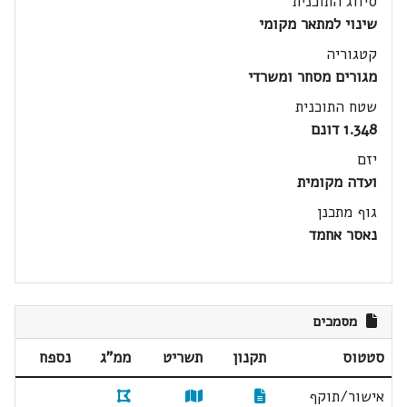
סיווג התוכנית
שינוי למתאר מקומי
קטגוריה
מגורים מסחר ומשרדי
שטח התוכנית
1.348 דונם
יזם
ועדה מקומית
גוף מתכנן
נאסר אחמד
מסמכים
סטטוס
תקנון
תשריט
ממ"ג
נספח
אישור/תוקף