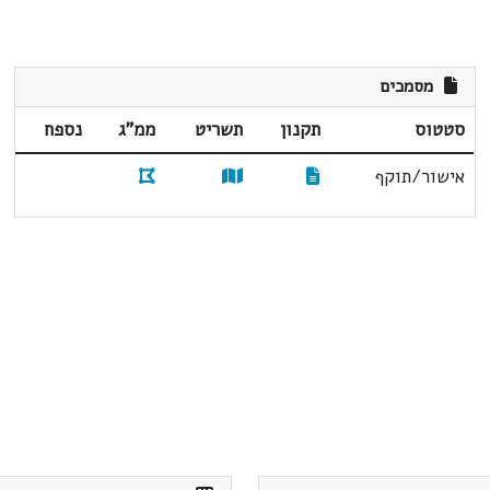
מסמכים
סטטוס
תקנון
תשריט
ממ"ג
נספח
אישור/תוקף