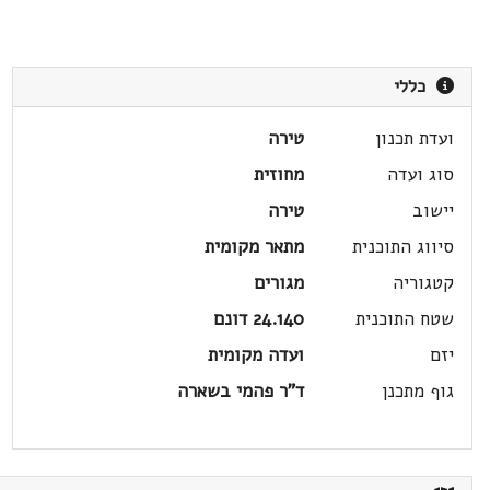
כללי
ועדת תכנון
טירה
סוג ועדה
מחוזית
יישוב
טירה
סיווג התוכנית
מתאר מקומית
קטגוריה
מגורים
שטח התוכנית
24.140 דונם
יזם
ועדה מקומית
גוף מתכנן
ד"ר פהמי בשארה