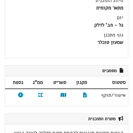
סיווג התוכנית
מתאר מקומית
יזם
גל - חב' לדלק
גוף מתכנן
שמעון טוכלר
מסמכים
סטטוס
תקנון
תשריט
ממ"ג
נספח
אישור/תוקף
מטרת התוכנית
קביעת מסגרת תכנונית להקמת תחנת תדלוק לאורך כביש