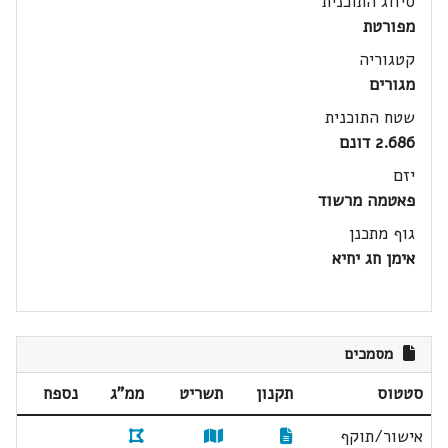
סיווג התוכנית
מפורטת
קטגוריה
מגורים
שטח התוכנית
2.686 דונם
יזם
פאטמה מרשוד
גוף מתכנן
אימן חג יחיא
מסמכים
סטטוס
תקנון
תשריט
ממ"ג
נספח
אישור/תוקף