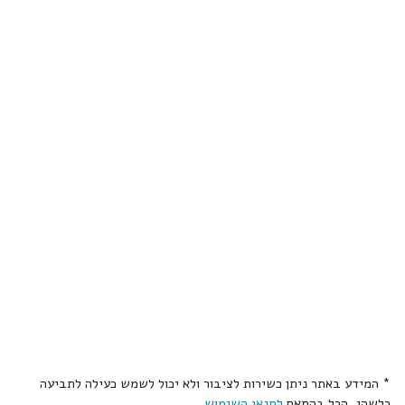
* המידע באתר ניתן כשירות לציבור ולא יכול לשמש כעילה לתביעה
כלשהי, הכל בהתאם
לתנאי השימוש
.