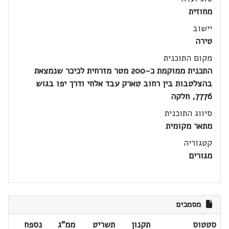
מחוזית
יישוב
טירה
מקום התוכנית
התכנית ממוקמת כ-200 מטר מזרחית לכיכר שנמצאת
בהצלטבות בין רחוב טארק עבד אלחי ודרך יפו בגוש
7776, חלקה
סיווג התוכנית
מתאר מקומית
קטגוריה
מגורים
מסמכים
סטטוס
תקנון
תשריט
ממ"ג
נספח