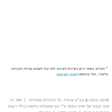
* המידע באתר ניתן כשירות לציבור ולא יכול לשמש כעילה לתביעה
כלשהי, הכל בהתאם
לתנאי השימוש
.
2015-2026 © תב"ע עכשיו. כל הזכויות שמורות. | אתר זה
אינו קשור אל ואינו נתמך ע"י גוף ממשלתי כלשהו כולל רשות