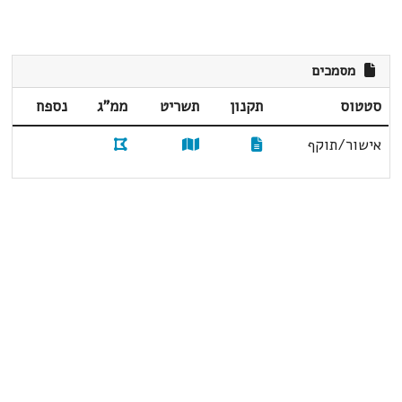
מסמכים
סטטוס
תקנון
תשריט
ממ"ג
נספח
אישור/תוקף