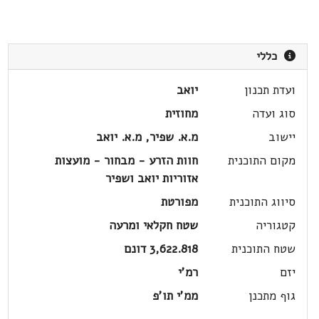
כללי
ועדת תכנון
יואב
סוג ועדה
מחוזית
יישוב
מ.א. שפיר, מ.א. יואב
מקום התוכנית
חוות הזרע - מבחור - מועצות
אזוריות יואב ושפיר
סיווג התוכנית
מפורטת
קטגוריה
שטח חקלאי ומרעה
שטח התוכנית
3,622.818 דונם
יזם
רמ'י
גוף מתכנן
ממ'י תו'פ