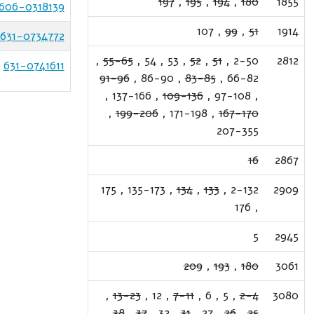
197
,
195
,
194
,
180
1855
606-0318139
107
,
99
,
51
1914
631-0734772
,
55-65
,
54
,
53
,
52
,
51
,
2-50
2812
631-0741611
91-96
,
86-90
,
83-85
,
66-82
,
137-166
,
109-136
,
97-108
,
,
199-206
,
171-198
,
167-170
207-355
16
2867
175
,
135-173
,
134
,
133
,
2-132
2909
176
,
5
2945
209
,
193
,
180
3061
,
13-23
,
12
,
7-11
,
6
,
5
,
2-4
3080
,
38
,
37
,
32
,
31
,
27
,
26
,
25