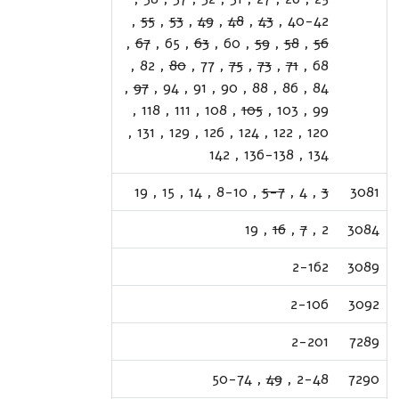
,
55
,
53
,
49
,
48
,
43
,
40-42
,
67
,
65
,
63
,
60
,
59
,
58
,
56
,
82
,
80
,
77
,
75
,
73
,
71
,
68
,
97
,
94
,
91
,
90
,
88
,
86
,
84
,
118
,
111
,
108
,
105
,
103
,
99
,
131
,
129
,
126
,
124
,
122
,
120
142
,
136-138
,
134
19
,
15
,
14
,
8-10
,
5-7
,
4
,
3
3081
19
,
16
,
7
,
2
3084
2-162
3089
2-106
3092
2-201
7289
50-74
,
49
,
2-48
7290