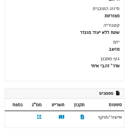
סיווג התוכנית
מפורטת
קטגוריה
שטח ללא יעוד מוגדר
יזם
מושב
גוף מתכנן
אדר' זהבי איתי
מסמכים
סטטוס
תקנון
תשריט
ממ"ג
נספח
אישור/תוקף