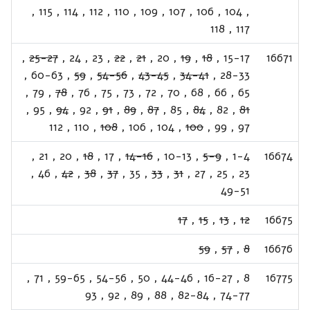
,
115
,
114
,
112
,
110
,
109
,
107
,
106
,
104
,
118
,
117
,
25-27
,
24
,
23
,
22
,
21
,
20
,
19
,
18
,
15-17
16671
,
60-63
,
59
,
54-56
,
43-45
,
34-41
,
28-33
,
79
,
78
,
76
,
75
,
73
,
72
,
70
,
68
,
66
,
65
,
95
,
94
,
92
,
91
,
89
,
87
,
85
,
84
,
82
,
81
112
,
110
,
108
,
106
,
104
,
100
,
99
,
97
,
21
,
20
,
18
,
17
,
14-16
,
10-13
,
5-9
,
1-4
16674
,
46
,
42
,
38
,
37
,
35
,
33
,
31
,
27
,
25
,
23
49-51
17
,
15
,
13
,
12
16675
59
,
57
,
8
16676
,
71
,
59-65
,
54-56
,
50
,
44-46
,
16-27
,
8
16775
93
,
92
,
89
,
88
,
82-84
,
74-77