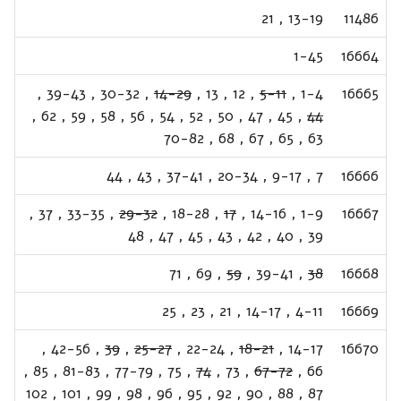
21
,
13-19
11486
1-45
16664
,
39-43
,
30-32
,
14-29
,
13
,
12
,
5-11
,
1-4
16665
,
62
,
59
,
58
,
56
,
54
,
52
,
50
,
47
,
45
,
44
70-82
,
68
,
67
,
65
,
63
44
,
43
,
37-41
,
20-34
,
9-17
,
7
16666
,
37
,
33-35
,
29-32
,
18-28
,
17
,
14-16
,
1-9
16667
48
,
47
,
45
,
43
,
42
,
40
,
39
71
,
69
,
59
,
39-41
,
38
16668
25
,
23
,
21
,
14-17
,
4-11
16669
,
42-56
,
39
,
25-27
,
22-24
,
18-21
,
14-17
16670
,
85
,
81-83
,
77-79
,
75
,
74
,
73
,
67-72
,
66
102
,
101
,
99
,
98
,
96
,
95
,
92
,
90
,
88
,
87