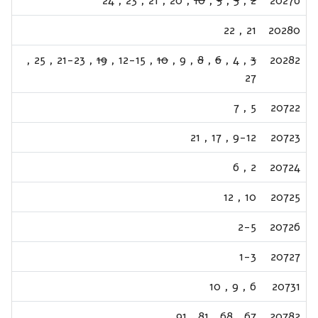
24
,
23
,
21
,
20
,
10
,
5
,
3
,
2
20276
22
,
21
20280
,
25
,
21-23
,
19
,
12-15
,
10
,
9
,
8
,
6
,
4
,
3
20282
27
7
,
5
20722
21
,
17
,
9-12
20723
6
,
2
20724
12
,
10
20725
2-5
20726
1-3
20727
10
,
9
,
6
20731
91
,
81
,
68
,
67
20782