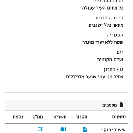
מקום התוכנית
כל תחום העיר עפולה
סיווג התוכנית
מתאר כלל ישובית
קטגוריה
שטח ללא יעוד מוגדר
יזם
ועדה מקומית
גוף מתכנן
אמיר מן-עמי שנער אדריכלים
מסמכים
סטטוס
תקנון
תשריט
ממ"ג
נספח
אישור/תוקף