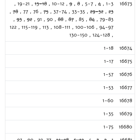
,
19-21
,
13-18
,
10-12
,
9
,
8
,
5-7
,
4
,
1-3
16673
,
78
,
77
,
76
,
75
,
37-74
,
33-35
,
29-32
,
23
,
93
,
92
,
91
,
90
,
88
,
87
,
85
,
84
,
79-83
122
,
115-119
,
113
,
108-111
,
100-106
,
94-97
130-150
,
124-128
,
1-18
16674
1-17
16675
1-57
16676
1-53
16677
1-60
16678
1-35
16679
1-75
16680
,
93
,
90
,
19-77
,
14-18
,
5-12
,
4
,
3
,
2
,
1
16681