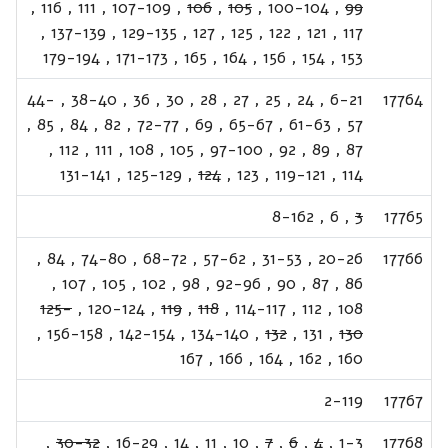
,
116
,
111
,
107-109
,
106
,
105
,
100-104
,
99
,
137-139
,
129-135
,
127
,
125
,
122
,
121
,
117
179-194
,
171-173
,
165
,
164
,
156
,
154
,
153
44-
,
38-40
,
36
,
30
,
28
,
27
,
25
,
24
,
6-21
17764
,
85
,
84
,
82
,
72-77
,
69
,
65-67
,
61-63
,
57
,
112
,
111
,
108
,
105
,
97-100
,
92
,
89
,
87
131-141
,
125-129
,
124
,
123
,
119-121
,
114
8-162
,
6
,
3
17765
,
84
,
74-80
,
68-72
,
57-62
,
31-53
,
20-26
17766
,
107
,
105
,
102
,
98
,
92-96
,
90
,
87
,
86
125-
,
120-124
,
119
,
118
,
114-117
,
112
,
108
,
156-158
,
142-154
,
134-140
,
132
,
131
,
130
167
,
166
,
164
,
162
,
160
2-119
17767
,
30-32
,
16-29
,
14
,
11
,
10
,
7
,
6
,
4
,
1-3
17768