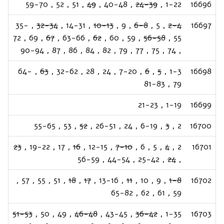
59-70
,
52
,
51
,
49
,
40-48
,
24-39
,
1-22
16696
35-
,
32-34
,
14-31
,
10-13
,
9
,
6-8
,
5
,
2-4
16697
72
,
69
,
67
,
63-66
,
62
,
60
,
59
,
56-58
,
55
90-94
,
87
,
86
,
84
,
82
,
79
,
77
,
75
,
74
,
64-
,
63
,
32-62
,
28
,
24
,
7-20
,
6
,
5
,
1-3
16698
81-83
,
79
21-23
,
1-19
16699
55-65
,
53
,
52
,
26-51
,
24
,
6-19
,
3
,
2
16700
23
,
19-22
,
17
,
16
,
12-15
,
7-10
,
6
,
5
,
4
,
2
16701
56-59
,
44-54
,
25-42
,
24
,
,
57
,
55
,
51
,
18
,
17
,
13-16
,
11
,
10
,
9
,
1-8
16702
65-82
,
62
,
61
,
59
51-53
,
50
,
49
,
46-48
,
43-45
,
36-42
,
1-35
16703