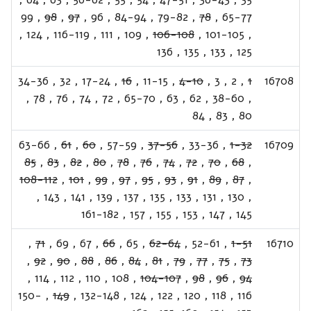
99
,
98
,
97
,
96
,
84-94
,
79-82
,
78
,
65-77
,
124
,
116-119
,
111
,
109
,
106-108
,
101-105
,
136
,
135
,
133
,
125
34-36
,
32
,
17-24
,
16
,
11-15
,
4-10
,
3
,
2
,
1
16708
,
78
,
76
,
74
,
72
,
65-70
,
63
,
62
,
38-60
,
84
,
83
,
80
63-66
,
61
,
60
,
57-59
,
37-56
,
33-36
,
1-32
16709
85
,
83
,
82
,
80
,
78
,
76
,
74
,
72
,
70
,
68
,
108-112
,
101
,
99
,
97
,
95
,
93
,
91
,
89
,
87
,
,
143
,
141
,
139
,
137
,
135
,
133
,
131
,
130
,
161-182
,
157
,
155
,
153
,
147
,
145
,
71
,
69
,
67
,
66
,
65
,
62-64
,
52-61
,
1-51
16710
,
92
,
90
,
88
,
86
,
84
,
81
,
79
,
77
,
75
,
73
,
114
,
112
,
110
,
108
,
104-107
,
98
,
96
,
94
150-
,
149
,
132-148
,
124
,
122
,
120
,
118
,
116