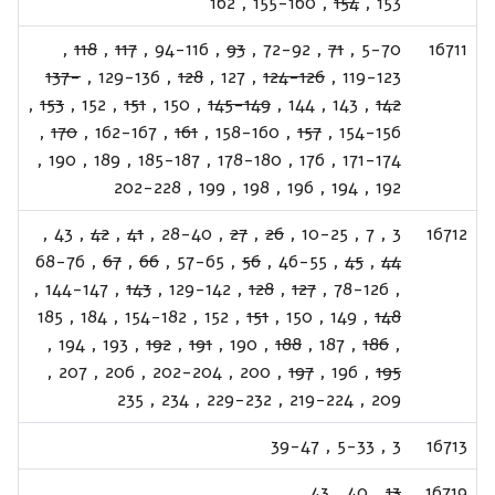
162
,
155-160
,
154
,
153
,
118
,
117
,
94-116
,
93
,
72-92
,
71
,
5-70
16711
137-
,
129-136
,
128
,
127
,
124-126
,
119-123
,
153
,
152
,
151
,
150
,
145-149
,
144
,
143
,
142
,
170
,
162-167
,
161
,
158-160
,
157
,
154-156
,
190
,
189
,
185-187
,
178-180
,
176
,
171-174
202-228
,
199
,
198
,
196
,
194
,
192
,
43
,
42
,
41
,
28-40
,
27
,
26
,
10-25
,
7
,
3
16712
68-76
,
67
,
66
,
57-65
,
56
,
46-55
,
45
,
44
,
144-147
,
143
,
129-142
,
128
,
127
,
78-126
,
185
,
184
,
154-182
,
152
,
151
,
150
,
149
,
148
,
194
,
193
,
192
,
191
,
190
,
188
,
187
,
186
,
,
207
,
206
,
202-204
,
200
,
197
,
196
,
195
235
,
234
,
229-232
,
219-224
,
209
39-47
,
5-33
,
3
16713
43
,
40
,
13
16719