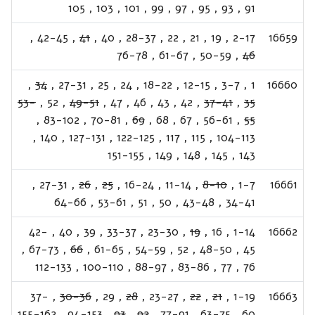
105
,
103
,
101
,
99
,
97
,
95
,
93
,
91
,
42-45
,
41
,
40
,
28-37
,
22
,
21
,
19
,
2-17
16659
76-78
,
61-67
,
50-59
,
46
,
34
,
27-31
,
25
,
24
,
18-22
,
12-15
,
3-7
,
1
16660
53-
,
52
,
49-51
,
47
,
46
,
43
,
42
,
37-41
,
35
,
83-102
,
70-81
,
69
,
68
,
67
,
56-61
,
55
,
140
,
127-131
,
122-125
,
117
,
115
,
104-113
151-155
,
149
,
148
,
145
,
143
,
27-31
,
26
,
25
,
16-24
,
11-14
,
8-10
,
1-7
16661
64-66
,
53-61
,
51
,
50
,
43-48
,
34-41
42-
,
40
,
39
,
33-37
,
23-30
,
19
,
16
,
1-14
16662
,
67-73
,
66
,
61-65
,
54-59
,
52
,
48-50
,
45
112-133
,
100-110
,
88-97
,
83-86
,
77
,
76
37-
,
30-36
,
29
,
28
,
23-27
,
22
,
21
,
1-19
16663
155-162
,
94-153
,
93
,
92
,
77-91
,
63-75
,
60