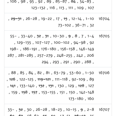
,
106
,
98
,
95
,
92
,
89
,
85-87
,
84
,
54-83
,
123-132
,
116
,
113
,
111
,
109
,
107
,
29-31
,
26-28
,
19-22
,
17
,
15
,
12-14
,
1-10
16704
73-102
,
36-71
,
32
55-
,
33-40
,
32
,
31
,
10-30
,
9
,
8
,
7
,
1-4
16705
,
129-135
,
107-127
,
100-102
,
94-98
,
92
198-
,
186-191
,
176-180
,
156-158
,
146-149
287
,
281-285
,
257-279
,
248-255
,
242
,
206
294
,
293
,
291
,
290
,
288
,
,
88
,
85
,
84
,
82
,
81
,
63-79
,
53-60
,
1-50
16706
,
126
,
122-125
,
119-121
,
111-118
,
92-109
,
89
,
141
,
133-140
,
132
,
131
,
130
,
129
,
128
,
127
,
159
,
158
,
157
,
153-155
,
151
,
150
,
142-148
173-180
,
160
33-
,
32
,
30
,
26-28
,
18-23
,
10-15
,
9
,
2-8
16707
,
64
,
63
,
56-62
,
55
,
54
,
47-51
,
36-43
,
35