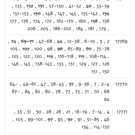
,
133
,
132
,
131
,
57-130
,
41-52
,
40
,
33-39
,
151-153
,
150
,
148
,
147
,
145
,
135-142
,
134
177
,
176
,
174
,
172
,
162-170
,
160
,
158
,
156
206
,
205
,
186-202
,
184
,
181
,
179
,
,
74
,
69-71
,
47-68
,
44
,
12-38
,
6-10
,
3
,
2
17769
105
,
102
,
100
,
98
,
96
,
85-89
,
80
,
75-78
,
123
,
122
,
120
,
119
,
116-118
,
115
,
108-114
,
,
146
,
145
,
138-143
,
133
,
131
,
129
,
127
,
126
151
,
150
64-
,
49-61
,
47
,
38-45
,
37
,
9-36
,
7
,
2-4
17770
87-
,
84
,
82
,
80
,
78
,
77
,
73
,
71
,
70
,
68
94
,
33
,
31
,
30
,
28
,
26
,
21
,
16-19
,
7-14
,
4
17771
,
105
,
99-101
,
97
,
95
,
92
,
91
,
51-85
,
46
134
,
114-132