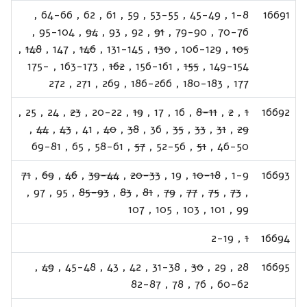
,
64-66
,
62
,
61
,
59
,
53-55
,
45-49
,
1-8
16691
,
95-104
,
94
,
93
,
92
,
91
,
79-90
,
70-76
,
148
,
147
,
146
,
131-145
,
130
,
106-129
,
105
175-
,
163-173
,
162
,
156-161
,
155
,
149-154
272
,
271
,
269
,
186-266
,
180-183
,
177
,
25
,
24
,
23
,
20-22
,
19
,
17
,
16
,
8-11
,
2
,
1
16692
,
44
,
43
,
41
,
40
,
38
,
36
,
35
,
33
,
31
,
29
69-81
,
65
,
58-61
,
57
,
52-56
,
51
,
46-50
71
,
69
,
46
,
39-44
,
20-33
,
19
,
10-18
,
1-9
16693
,
97
,
95
,
85-93
,
83
,
81
,
79
,
77
,
75
,
73
,
107
,
105
,
103
,
101
,
99
2-19
,
1
16694
,
49
,
45-48
,
43
,
42
,
31-38
,
30
,
29
,
28
16695
82-87
,
78
,
76
,
60-62