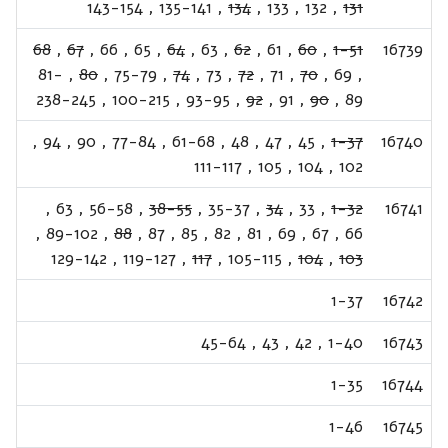
143-154
,
135-141
,
134
,
133
,
132
,
131
68
,
67
,
66
,
65
,
64
,
63
,
62
,
61
,
60
,
1-51
16739
81-
,
80
,
75-79
,
74
,
73
,
72
,
71
,
70
,
69
,
238-245
,
100-215
,
93-95
,
92
,
91
,
90
,
89
,
94
,
90
,
77-84
,
61-68
,
48
,
47
,
45
,
1-37
16740
111-117
,
105
,
104
,
102
,
63
,
56-58
,
38-55
,
35-37
,
34
,
33
,
1-32
16741
,
89-102
,
88
,
87
,
85
,
82
,
81
,
69
,
67
,
66
129-142
,
119-127
,
117
,
105-115
,
104
,
103
1-37
16742
45-64
,
43
,
42
,
1-40
16743
1-35
16744
1-46
16745