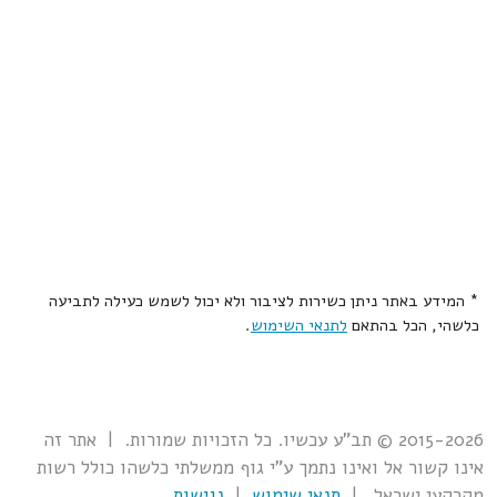
* המידע באתר ניתן כשירות לציבור ולא יכול לשמש כעילה לתביעה
כלשהי, הכל בהתאם
לתנאי השימוש
.
2015-2026 © תב"ע עכשיו. כל הזכויות שמורות. | אתר זה
אינו קשור אל ואינו נתמך ע"י גוף ממשלתי כלשהו כולל רשות
מקרקעי ישראל. |
תנאי שימוש
|
נגישות