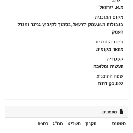
מ.א. יזרעאל
מקום התוכנית
בגבולות מ.א.עמק יזרעאל,בסמוך לקיבוץ גניגר ומגדל
העמק
סיווג התוכנית
מתאר מקומית
קטגוריה
תעשיה ומלאכה
שטח התוכנית
90.622 דונם
מסמכים
סטטוס
תקנון
תשריט
ממ"ג
נספח