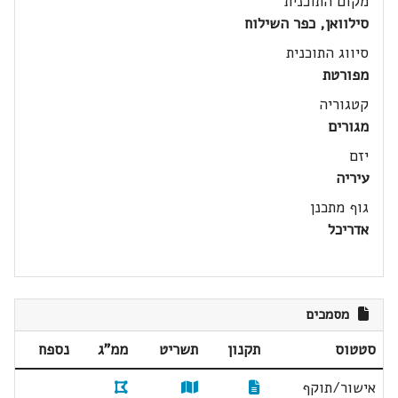
מקום התוכנית
סילוואן, כפר השילוח
סיווג התוכנית
מפורטת
קטגוריה
מגורים
יזם
עיריה
גוף מתכנן
אדריכל
מסמכים
סטטוס
תקנון
תשריט
ממ"ג
נספח
אישור/תוקף