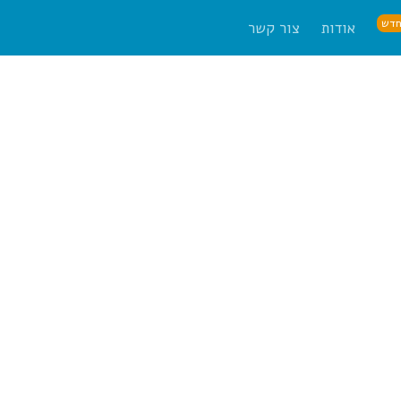
דש
אודות
צור קשר