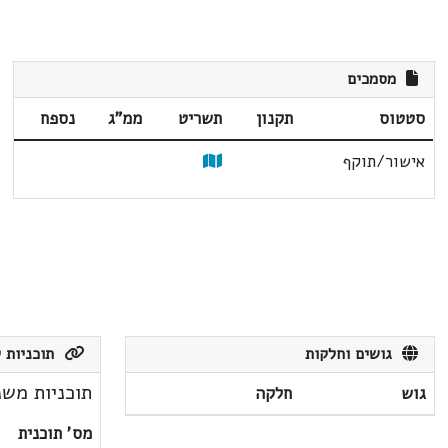
מסמכים
סטטוס
תקנון
תשריט
ממ"ג
נספח
אישור/תוקף
גושים וחלקות
תוכניות ק
תוכניות משנ
גוש
חלקה
מס' תוכנית