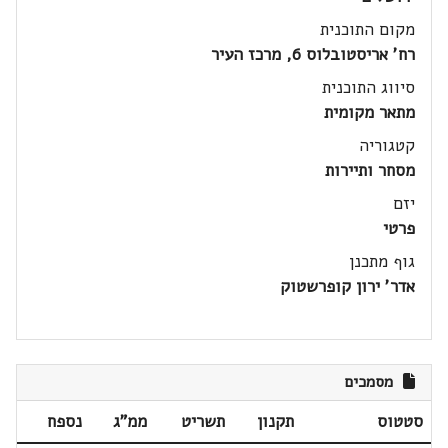
מקום התוכנית
רח' אריסטובלוס 6, מרכז העיר
סיווג התוכנית
מתאר מקומית
קטגוריה
מסחר ותיירות
יזם
פרטי
גוף מתכנן
אדר' ירון קופרשטוק
מסמכים
סטטוס
תקנון
תשריט
ממ"ג
נספח